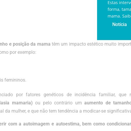
Estas inter
forma, tama
mama. Saiba
Notícia
manho e posição da mama
têm um impacto estético muito import
como por exemplo:
s femininos.
do por fatores genéticos de incidência familiar, que 
lasia mamaria)
ou pelo contrário um
aumento de tamanho 
al da mulher, e que não tem tendência a modicar-se significati
ferir com a autoimagem e autoestima, bem como condicionar