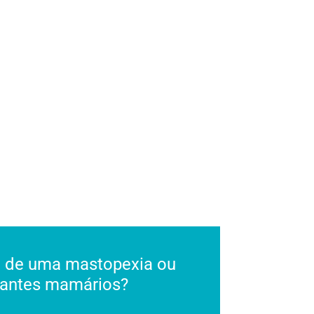
CIAS
TESTEMUNHOS
CASOS CLÍNICOS
CONTACTOS
o de uma mastopexia ou
lantes mamários?