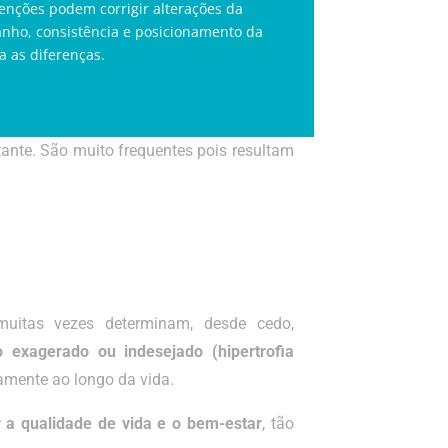
venções podem corrigir alterações da
nho, consistência e posicionamento da
 as diferenças.
ante. São muito frequentes pois resultam
muitas vezes determinam, desde cedo,
exagerado ou indesejado (hipertrofia
vamente ao longo da vida.
 a qualidade de vida e o bem-estar
, tão