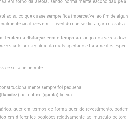
enas em torno da areola, sendo normalmente escondidas pela 
até ao sulco que quase sempre fica impercetível ao fim de alg
onalmente cicatrizes em T invertido que se disfarçam no sulco
am, tendem a disfarçar com o tempo
ao longo dos seis a doz
 necessário um seguimento mais apertado e tratamentos específ
 de silicone permite:
constitucionalmente sempre foi pequena;
(
flacidez
) ou a ptose (
queda
) ligeira.
ários, quer em termos de forma quer de revestimento, podem s
dos em diferentes posições relativamente ao musculo peitoral