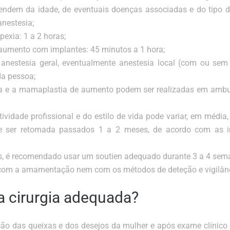
ependem da idade, de eventuais doenças associadas e do tipo
anestesia;
exia: 1 a 2 horas;
umento com implantes: 45 minutos a 1 hora;
 anestesia geral, eventualmente anestesia local (com ou se
da pessoa;
a e a mamaplastia de aumento podem ser realizadas em ambul
idade profissional e do estilo de vida pode variar, em média,
ve ser retomada passados 1 a 2 meses, de acordo com as i
s, é recomendado usar um soutien adequado durante 3 a 4 sem
a com a amamentação nem com os métodos de deteção e vigilâ
a cirurgia adequada?
ão das queixas e dos desejos da mulher e após exame clínico 