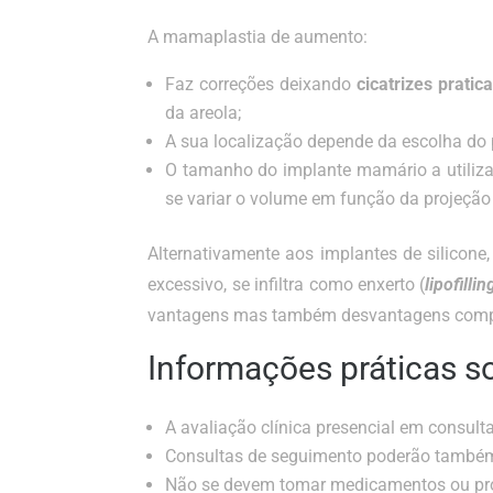
A mamaplastia de aumento:
Faz correções deixando
cicatrizes prati
da areola;
A sua localização depende da escolha do 
O tamanho do implante mamário a utilizar
se variar o volume em função da projeç
Alternativamente aos implantes de silicone,
excessivo, se infiltra como enxerto (
lipofillin
vantagens mas também desvantagens compar
Informações práticas 
A avaliação clínica presencial em consulta 
Consultas de seguimento poderão também 
Não se devem tomar medicamentos ou produ