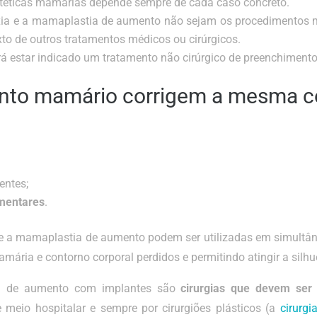
stéticas mamárias depende sempre de cada caso concreto.
a e a mamaplastia de aumento não sejam os procedimentos m
to de outros tratamentos médicos ou cirúrgicos.
rá estar indicado um tratamento não cirúrgico de preenchimento
nto mamário corrigem a mesma c
entes;
mentares
.
e a mamaplastia de aumento podem ser utilizadas em simultâneo
mária e contorno corporal perdidos e permitindo atingir a silh
a de aumento com implantes são
cirurgias que devem ser
 meio hospitalar e sempre por cirurgiões plásticos (a
cirurgi