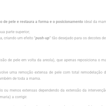
so de pele e restaura a forma e o posicionamento
ideal da ma
ua parte superior;
 criando um efeito “
push-up
” tão desejado para os decotes de
isão de pele em volta da areola), que apenas reposiciona o 
nvolve uma remoção extensa de pele com total remodelação d
também de toda a mama.
is ou menos extensas dependendo da extensão da intervençã
ria) a corrigir.