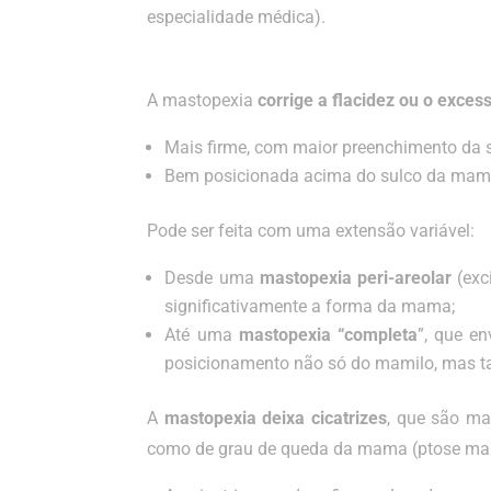
especialidade médica).
Mastopexia
A mastopexia
corrige a flacidez ou o exces
Mais firme, com maior preenchimento da s
Bem posicionada acima do sulco da mama,
Pode ser feita com uma extensão variável:
Desde uma
mastopexia peri-areolar
(exc
significativamente a forma da mama;
Até uma
mastopexia “completa
”, que e
posicionamento não só do mamilo, mas 
A
mastopexia deixa cicatrizes
, que são ma
como de grau de queda da mama (ptose mama