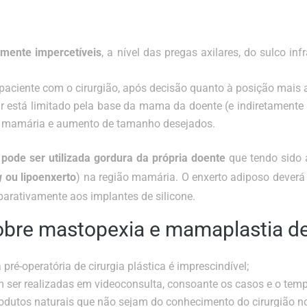
camente impercetíveis
, a nível das pregas axilares, do sulco i
paciente com o cirurgião, após decisão quanto à posição mais
 está limitado pela base da mama da doente (e indiretamente p
ão mamária e aumento de tamanho desejados.
pode ser utilizada gordura da própria doente
que tendo sido
g
ou lipoenxerto
) na região mamária. O enxerto adiposo dever
ativamente aos implantes de silicone.
sobre mastopexia e mamaplastia 
pré-operatória de cirurgia plástica é imprescindível;
ser realizadas em videoconsulta, consoante os casos e o temp
tos naturais que não sejam do conhecimento do cirurgião nos 