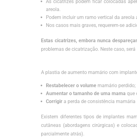
As cicatrizes podem ficar colocadas ap
areola.
Podem incluir um ramo vertical da areola 
Nos casos mais graves, requerem-se adici
Estas cicatrizes, embora nunca despareç
problemas de cicatrização. Neste caso, será
Mamaplastia de aumento
A plastia de aumento mamário com implantes
Restabelecer o volume
mamário perdido;
Aumentar o tamanho de uma mama
que 
Corrigir
a perda de consistência mamária 
Existem diferentes tipos de implantes mam
cutâneas (abordagens cirúrgicas) e coloca
parcialmente atrás).